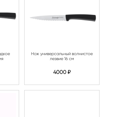
адкое
Нож универсальный волнистое
ия
лезвие 16 см
4000
₽