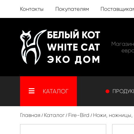
Контакты
Покупателям
Поставщика
БЕЛЫЙ КОТ
Главная
Магазин
WHITE CAT
евро
Каталог
ЭКО ДОМ
Контакты
КАТАЛОГ
ПРОДУК
Покупателям
Главная
Каталог
Fire-Bird
Ножи, ножницы,
/
/
/
Поставщикам
Fire-Bird