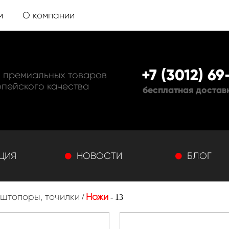
м
О компании
+7 (3012) 6
 премиальных товаров
пейского качества
бесплатная достав
ЦИЯ
НОВОСТИ
БЛОГ
 штопоры, точилки
Ножи
/
- 13