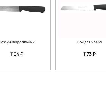
Нож универсальный
Нождля хлеба
1104
₽
1173
₽