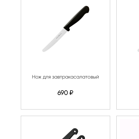
О
SmartOriginal
компании
Stadler Form
Новый Мир Плюс
Нож для завтракасалатовый
690
₽