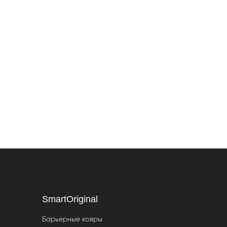
SmartOriginal
Барьерные ковры